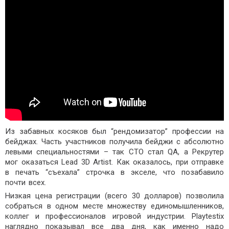
Из забавных косяков был “рендомизатор” профессии на
бейджах. Часть участников получила бейджи с абсолютно
левыми специальностями – так CTO стал QA, а Рекрутер
мог оказаться Lead 3D Artist. Как оказалось, при отправке
в печать “съехала” строчка в экселе, что позабавило
почти всех.
Низкая цена регистрации (всего 30 долларов) позволила
собраться в одном месте множеству единомышленников,
коллег и профессионалов игровой индустрии. Playtestix
наглядно показывал все два дня, как именно надо