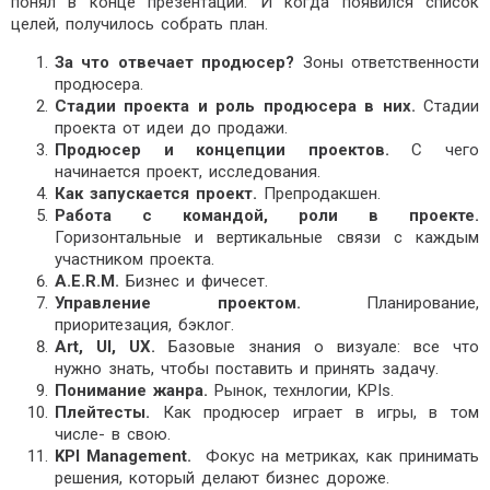
понял в конце презентации. И когда появился список
целей, получилось собрать план.
За что отвечает продюсер?
Зоны ответственности
продюсера.
Стадии проекта и роль продюсера в них.
Стадии
проекта от идеи до продажи.
Продюсер и концепции проектов.
С чего
начинается проект, исследования.
Как запускается проект.
Препродакшен.
Работа с командой, роли в проекте.
Горизонтальные и вертикальные связи с каждым
участником проекта.
A.E.R.M.
Бизнес и фичесет.
Управление проектом.
Планирование,
приоритезация, бэклог.
Art, UI, UX.
Базовые знания о визуале: все что
нужно знать, чтобы поставить и принять задачу.
Понимание жанра.
Рынок, технлогии, KPIs.
Плейтесты.
Как продюсер играет в игры, в том
числе- в свою.
KPI Management.
Фокус на метриках, как принимать
решения, который делают бизнес дороже.