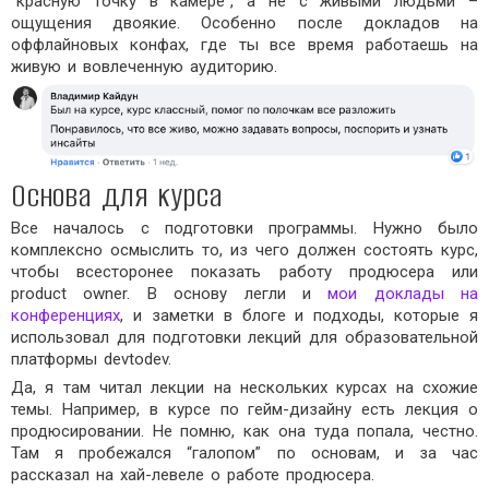
“красную точку в камере”, а не с живыми людьми –
ощущения двоякие. Особенно после докладов на
оффлайновых конфах, где ты все время работаешь на
живую и вовлеченную аудиторию.
Основа для курса
Все началось с подготовки программы. Нужно было
комплексно осмыслить то, из чего должен состоять курс,
чтобы всесторонее показать работу продюсера или
product owner. В основу легли и
мои доклады на
конференциях
, и заметки в блоге и подходы, которые я
использовал для подготовки лекций для образовательной
платформы devtodev.
Да, я там читал лекции на нескольких курсах на схожие
темы. Например, в курсе по гейм-дизайну есть лекция о
продюсировании. Не помню, как она туда попала, честно.
Там я пробежался “галопом” по основам, и за час
рассказал на хай-левеле о работе продюсера.