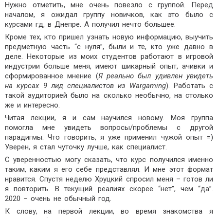
Нужно отметить, мне очень повезло с группой. Перед
началом, я ожидал группу новичков, как это было с
курсами гд, в Днепре. А получил нечто большее.
Кроме тех, кто пришел узнать новую информацию, выучить
предметную часть “с нуля”, были и те, кто уже давно в
деле. Некоторые из моих студентов работают в игровой
индустрии больше меня, имеют шикарный опыт, ачивки и
сформированное мнение (
Я реально был удивлен увидеть
на курсах 9 лид специалистов из Wargaming
). Работать с
такой аудиторией было на сколько необычно, на столько
же и интересно.
Читая лекции, я и сам научился новому. Моя группа
помогла мне увидеть вопросы/проблемы с другой
парадигмы. Что говорить, я уже применил чужой опыт =)
Уверен, я стал чуточку лучше, как специалист.
С уверенностью могу сказать, что курс получился именно
таким, каким я его себе представлял. И мне этот формат
нравится. Спустя неделю Хруцкий спросил меня – готов ли
я повторить. В текущий реалиях скорее “нет”, чем “да”.
2020 – очень не обычный год.
К слову, на первой лекции, во время знакомства я