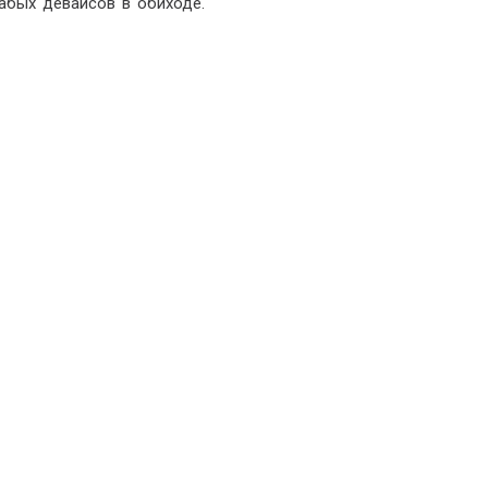
абых девайсов в обиходе.